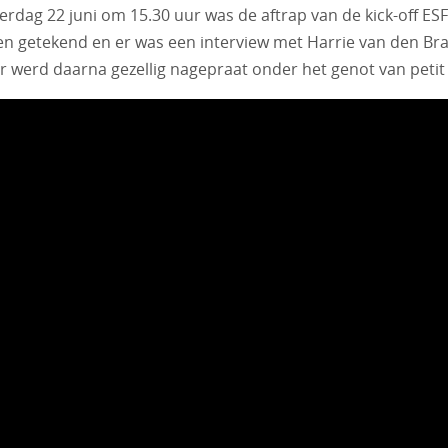
rdag 22 juni om 15.30 uur was de aftrap van de kick-off 
n getekend en er was een interview met Harrie van den Br
Er werd daarna gezellig nagepraat onder het genot van petit