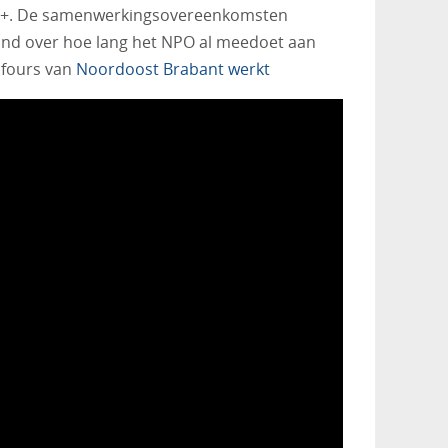
ESF+. De samenwerkingsovereenkomsten
and over hoe lang het NPO al meedoet aan
 fours van
Noordoost Brabant werkt