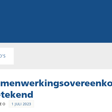
O'S
amenwerkingsovereenko
etekend
DEO
1 JULI 2023